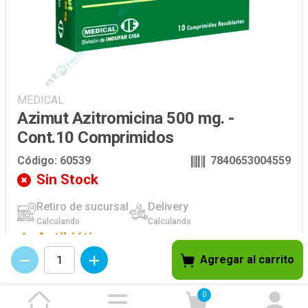
MEDICAL
Azimut Azitromicina 500 mg. -
Cont.10 Comprimidos
Código:
60539
7840653004559
Sin Stock
Retiro de sucursal
Delivery
Calculando
Calculando
Antibiótico
v
2.35.2
Agregar al carrito
Se requerirá la entrega de receta simple archivada (RSA) en el
momento de recibir el producto.
0
La RSA (Valido 5 días desde su emisión) deberá contar con los