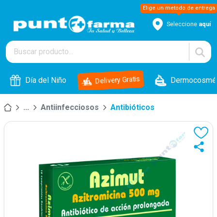
Seleccione
aquí
Delivery Gratis
Día del Niño
Dermocosmét
...
Antiinfecciosos
Antibióticos