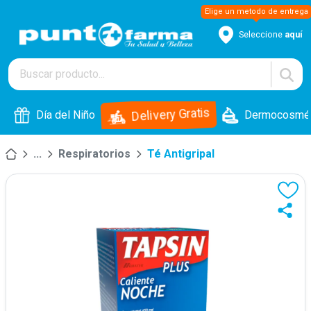
Seleccione
aquí
Delivery Gratis
Día del Niño
Dermocosmét
...
Respiratorios
Té Antigripal