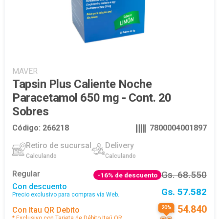
MAVER
Tapsin Plus Caliente Noche
Paracetamol 650 mg - Cont. 20
Sobres
Código:
266218
7800004001897
Retiro de sucursal
Delivery
Calculando
Calculando
Regular
Gs. 68.550
-
16
% de descuento
Con descuento
Gs. 57.582
Precio exclusivo para compras vía Web.
Gs. 54.840
20
%
Con
Itau QR Debito
*
Exclusivo con Tarjeta de Débito Itaú QR