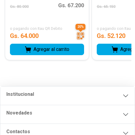
Gs. 67.200
Gs. 80.000
Gs. 65.150
20
%
o pagando con
Itau QR Debito
o pagando con
Itau 
Gs. 64.000
Gs. 52.120
Agregar al carrito
Agregar
Institucional
Novedades
Contactos