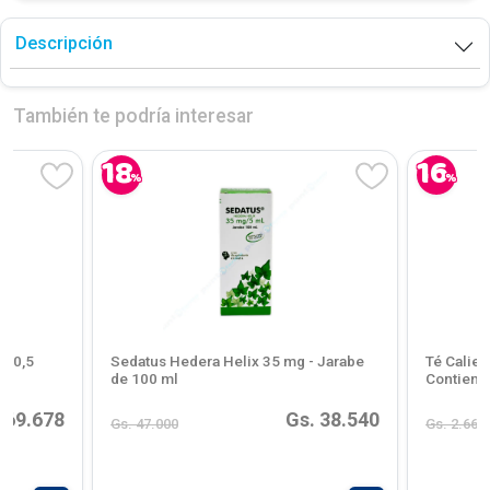
Descripción
También te podría interesar
18
16
%
%
o 0,5
Sedatus Hedera Helix 35 mg - Jarabe
Té Calien
de 100 ml
Contiene
 69.678
Gs. 38.540
Gs. 47.000
Gs. 2.668