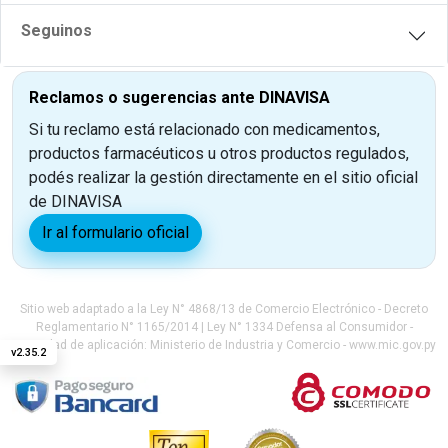
Seguinos
Reclamos o sugerencias ante DINAVISA
Si tu reclamo está relacionado con medicamentos,
productos farmacéuticos u otros productos regulados,
podés realizar la gestión directamente en el sitio oficial
de DINAVISA
Ir al formulario oficial
Sitio web adaptado a la Ley N° 4868/13 de Comercio Electrónico - Decreto
Reglamentario N° 1165/2014 | Ley N° 1334 Defensa al Consumidor -
Autoridad de aplicación: Ministerio de Industria y Comercio - www.mic.gov.py
v
2.35.2