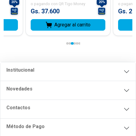
20
%
20
%
o pagando con
QR Tigo Money
o pagand
Gs. 37.600
Gs. 2
to
Agregar al carrito
Institucional
Novedades
Contactos
Método de Pago