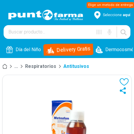
Seleccione
aquí
Delivery Gratis
Día del Niño
Dermocosmét
...
Respiratorios
Antitusivos