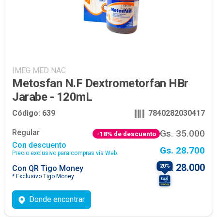
IMEG MED NAC
Metosfan N.F Dextrometorfan HBr
Jarabe - 120mL
Código:
639
7840282030417
Regular
Gs. 35.000
-
18
% de descuento
Con descuento
Gs. 28.700
Precio exclusivo para compras vía Web.
Gs. 28.000
20
%
Con
QR Tigo Money
*
Exclusivo Tigo Money
Donde encontrar