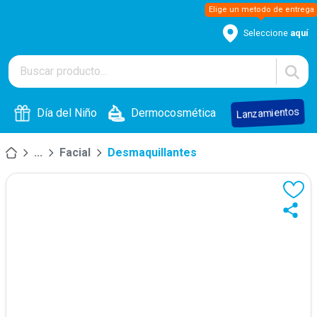
Seleccione
aquí
Lanzamientos
Día del Niño
Dermocosmética
...
Facial
Desmaquillantes