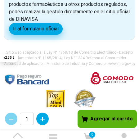
productos farmacéuticos u otros productos regulados,
podés realizar la gestión directamente en el sitio oficial
de DINAVISA
Ir al formulario oficial
Sitio web adaptado a la Ley N° 4868/13 de Comercio Electrónico - Decreto
v
2.35.2
Reglamentario N° 1165/2014 | Ley N° 1334 Defensa al Consumidor -
Autoridad de aplicación: Ministerio de Industria y Comercio - www.mic.gov.py
Agregar al carrito
0