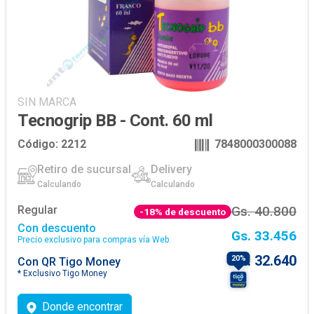
SIN MARCA
Tecnogrip BB - Cont. 60 ml
Código:
2212
7848000300088
Retiro de sucursal
Delivery
Calculando
Calculando
Regular
Gs. 40.800
-
18
% de descuento
Con descuento
Gs. 33.456
Precio exclusivo para compras vía Web.
Gs. 32.640
20
%
Con
QR Tigo Money
*
Exclusivo Tigo Money
Donde encontrar