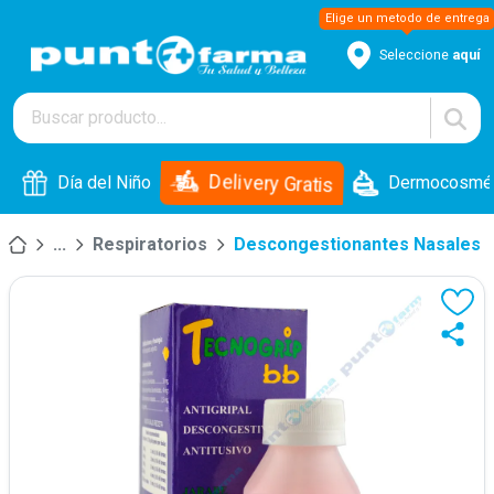
Seleccione
aquí
Delivery Gratis
Día del Niño
Dermocosmét
...
Respiratorios
Descongestionantes Nasales